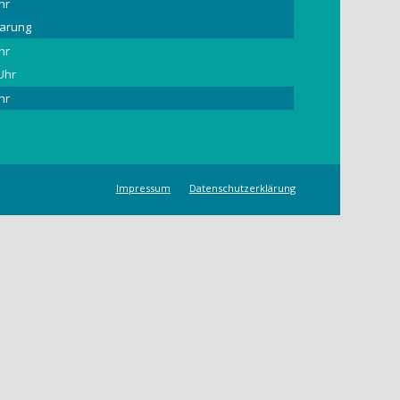
hr
barung
hr
 Uhr
hr
Impressum
Datenschutzerklärung