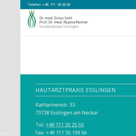
Zum
Zur
Telefon:
+49. 711. 35 25 50
Inhalt
Navigation
springen
springen
HAUTARZTPRAXIS ESSLINGEN
Katharinenstr. 33
73728 Esslingen am Neckar
Tel.:
+49 711 35 25 50
Fax:: +49 711 35 109 56