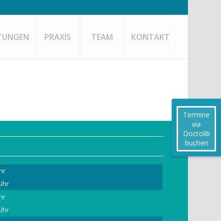
STUNGEN
PRAXIS
TEAM
KONTAKT
Termine
via
Doctolib
buchen
hr
 Uhr
hr
 Uhr