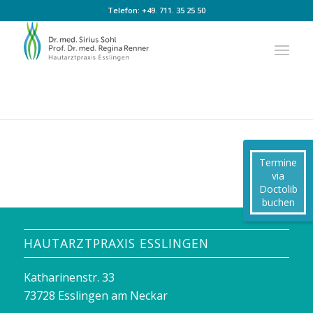
Zum
Zur
Telefon:
+49. 711. 35 25 50
Inhalt
Navigation
springen
springen
Termine
via
Doctolib
buchen
HAUTARZTPRAXIS ESSLINGEN
Katharinenstr. 33
73728 Esslingen am Neckar