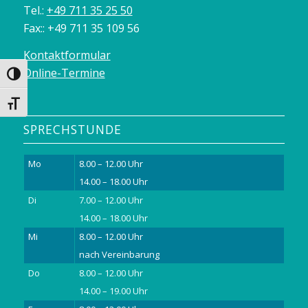
Tel.:
+49 711 35 25 50
Fax:: +49 711 35 109 56
Kontaktformular
Online-Termine
Umschalten auf hohe Kontraste
Schrift vergrößern
SPRECHSTUNDE
Mo
8.00 – 12.00 Uhr
14.00 – 18.00 Uhr
Di
7.00 – 12.00 Uhr
14.00 – 18.00 Uhr
Mi
8.00 – 12.00 Uhr
nach Vereinbarung
Do
8.00 – 12.00 Uhr
14.00 – 19.00 Uhr