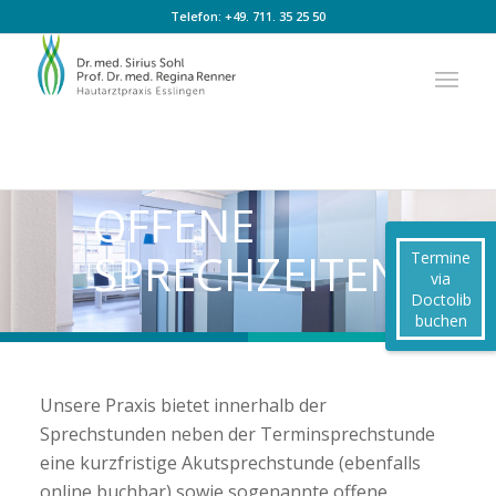
Zum
Zur
Telefon:
+49. 711. 35 25 50
Inhalt
Navigation
springen
springen
OFFENE
SPRECHZEITEN
Termine
via
Doctolib
buchen
Unsere Praxis bietet innerhalb der
Sprechstunden neben der Terminsprechstunde
eine kurzfristige Akutsprechstunde (ebenfalls
online buchbar) sowie sogenannte offene